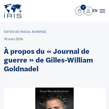
Panneau de gestion des cookies
Aller au contenu principal
0
EN
Panier
Mon compte
Men
ÉDITOS DE PASCAL BONIFACE
18 mars 2024
À propos du « Journal de
guerre » de Gilles-William
Goldnadel