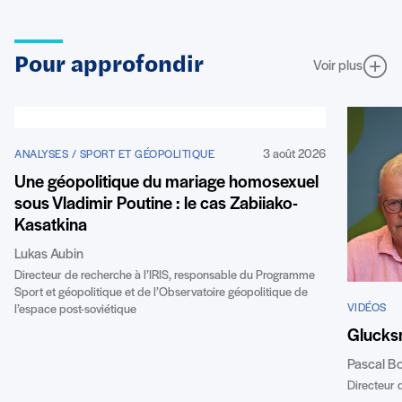
Pour approfondir
Voir plus
3 août 2026
ANALYSES / SPORT ET GÉOPOLITIQUE
Une géopolitique du mariage homosexuel
sous Vladimir Poutine : le cas Zabiiako-
Kasatkina
Lukas Aubin
Directeur de recherche à l’IRIS, responsable du Programme
Sport et géopolitique et de l’Observatoire géopolitique de
VIDÉOS
l’espace post-soviétique
Glucks
Pascal B
Directeur d