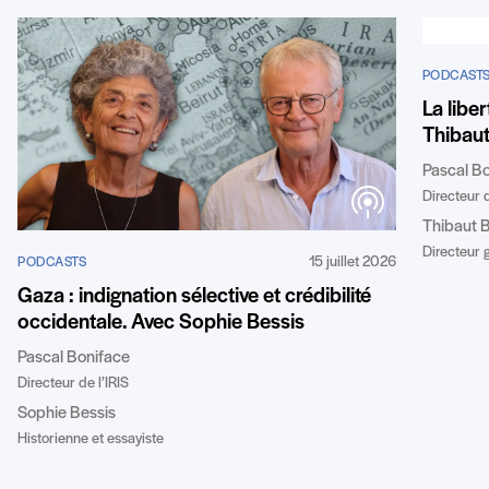
PODCAST
La libe
Thibaut
Pascal B
Directeur d
Thibaut B
Directeur 
15 juillet 2026
PODCASTS
Gaza : indignation sélective et crédibilité
occidentale. Avec Sophie Bessis
Pascal Boniface
Directeur de l’IRIS
Sophie Bessis
Historienne et essayiste