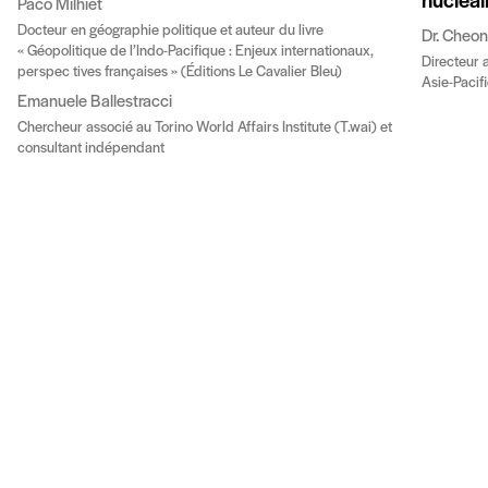
nucléai
Paco Milhiet
Docteur en géographie politique et auteur du livre
Dr. Cheo
« Géopolitique de l’Indo-Pacifique : Enjeux internationaux,
Directeur 
perspec tives françaises » (Éditions Le Cavalier Bleu)
Asie-Pacifi
Emanuele Ballestracci
Chercheur associé au Torino World Affairs Institute (T.wai) et
consultant indépendant