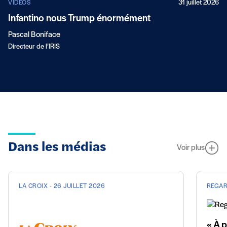
31 juillet 2026
VIDÉOS
Infantino nous Trump énormément
Pascal Boniface
Directeur de l’IRIS
Dans les médias
Voir plus
LA CROIX - 26 JUILLET 2026
REGAR
« À p