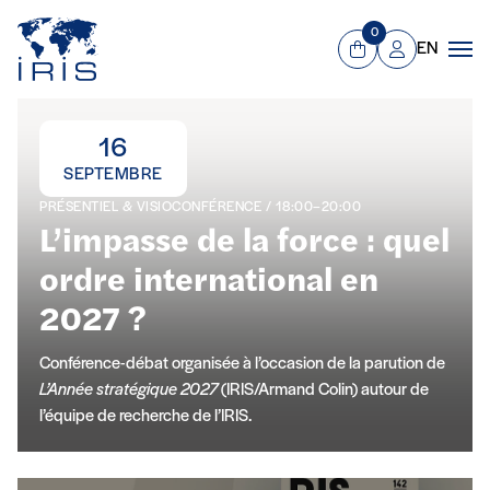
Panneau de gestion des cookies
Aller au contenu principal
0
EN
Panier
Mon compte
Men
IRIS – Institut de Relations Inte
À la une
16
SEPTEMBRE
PRÉSENTIEL & VISIOCONFÉRENCE / 18:00–20:00
L’impasse de la force : quel
ordre international en
2027 ?
Conférence-débat organisée à l’occasion de la parution de
L’Année stratégique 2027
(IRIS/Armand Colin) autour de
l’équipe de recherche de l’IRIS.