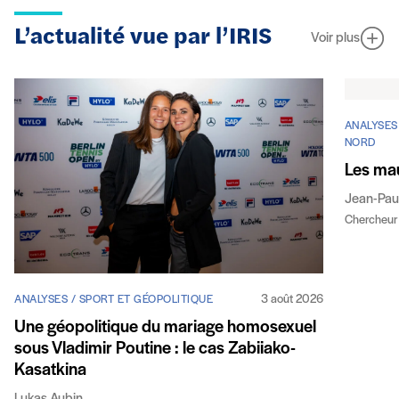
L’actualité vue par l’IRIS
Voir plus
ANALYSES
NORD
Les mau
Jean-Pau
Chercheur 
3 août 2026
ANALYSES / SPORT ET GÉOPOLITIQUE
Une géopolitique du mariage homosexuel
sous Vladimir Poutine : le cas Zabiiako-
Kasatkina