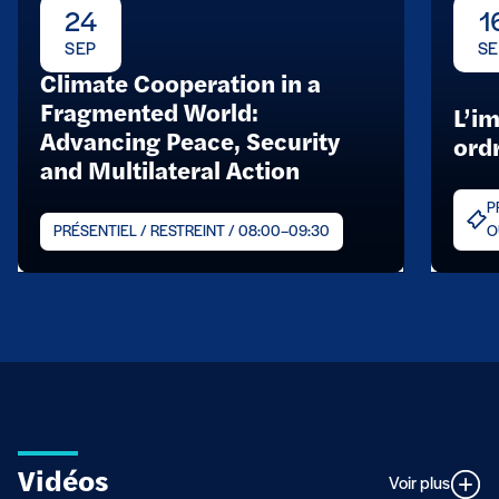
24
1
SEP
SE
Climate Cooperation in a
Fragmented World:
L’im
Advancing Peace, Security
ordr
and Multilateral Action
P
PRÉSENTIEL / RESTREINT / 08:00–09:30
O
Vidéos
Voir plus