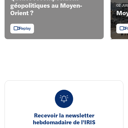
géopolitiques au Moyen-
02 JUI
Orient ?
Moy
Replay
R
Recevoir la newsletter
hebdomadaire de l'IRIS