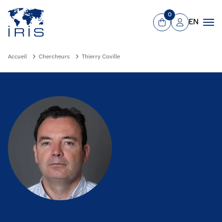
Panneau de gestion des cookies
Aller au contenu principal
0
EN
Panier
Mon compte
Men
Accueil
Chercheurs
Thierry Coville