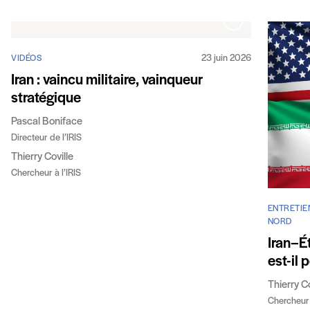
23 juin 2026
VIDÉOS
Iran : vaincu militaire, vainqueur
stratégique
Pascal Boniface
Directeur de l’IRIS
Thierry Coville
Chercheur à l’IRIS
ENTRETIE
NORD
Iran–É
est-il 
Thierry Co
Chercheur 