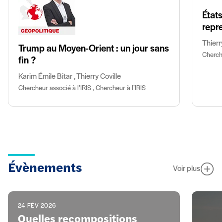
États
repr
Thierr
Trump au Moyen-Orient : un jour sans
Cherche
fin ?
Karim Émile Bitar , Thierry Coville
Chercheur associé à l’IRIS , Chercheur à l’IRIS
Évènements
Voir plus
24 FÉV 2026
Quelles recompositions