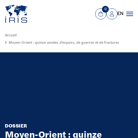
Panneau de gestion des cookies
Aller au contenu principal
0
EN
Panier
Mon compte
Men
Accueil
Moyen-Orient : quinze années d’espoirs, de guerres et de fractures
DOSSIER
Moyen-Orient : quinze