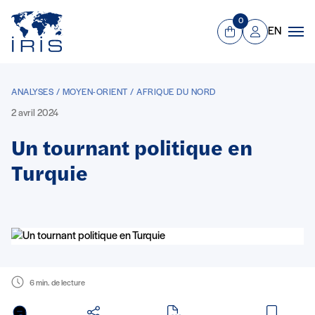
Panneau de gestion des cookies
Aller au contenu principal
0
EN
Panier
Mon compte
Men
ANALYSES / MOYEN-ORIENT / AFRIQUE DU NORD
2 avril 2024
Un tournant politique en
Turquie
6 min. de lecture
en PDF