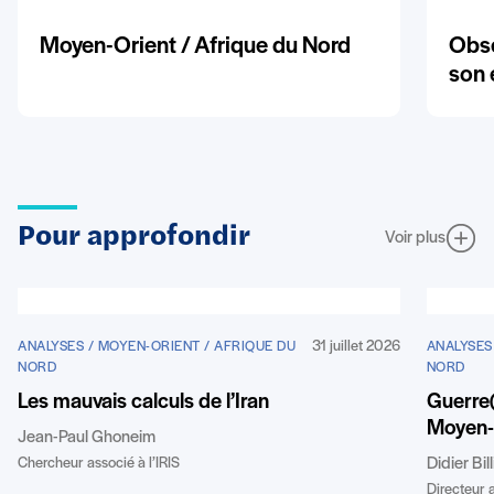
Moyen-Orient / Afrique du Nord
Obse
son 
Pour approfondir
Voir plus
31 juillet 2026
ANALYSES / MOYEN-ORIENT / AFRIQUE DU
ANALYSES
NORD
NORD
Les mauvais calculs de l’Iran
Guerre(
Moyen-
Jean-Paul Ghoneim
Chercheur associé à l’IRIS
Didier Bil
Directeur a