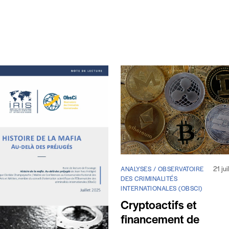
21 ju
ANALYSES / OBSERVATOIRE
DES CRIMINALITÉS
INTERNATIONALES (OBSCI)
Cryptoactifs et
financement de