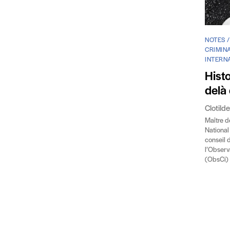
NOTES 
CRIMINA
INTERNA
Histo
delà
Clotil
Maître d
National
conseil d
l’Observ
(ObsCi)