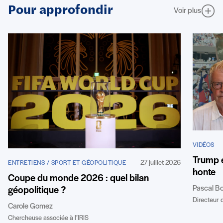
Pour approfondir
Voir plus
VIDÉOS
Trump e
27 juillet 2026
ENTRETIENS / SPORT ET GÉOPOLITIQUE
honte
Coupe du monde 2026 : quel bilan
Pascal B
géopolitique ?
Directeur d
Carole Gomez
Chercheuse associée à l’IRIS