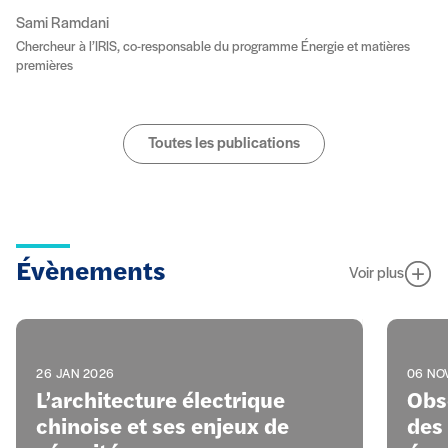
Sami Ramdani
Chercheur à l’IRIS, co-responsable du programme Énergie et matières
premières
Toutes les publications
Évènements
Voir plus
26 JAN 2026
06 NO
L’architecture électrique
Obse
chinoise et ses enjeux de
des 