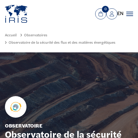
Panneau de gestion des cookies
Aller au contenu principal
0
EN
Panier
Mon compte
Men
Accueil
Observatoires
Observatoire de la sécurité des flux et des matières énergétiques
OBSERVATOIRE
Observatoire de la sécurité