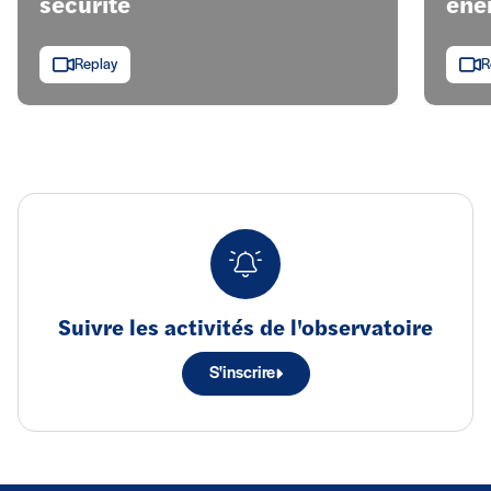
sécurité
éner
Replay
R
Suivre les activités de l'observatoire
S'inscrire