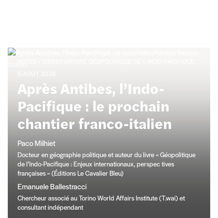
Publications
NOTES / OBSERVATOIRE GÉOPOLITIQUE DE L’INDO-PACIFIQUE
5 AOÛT 2026
Après Antibes, l’Indo-
Pacifique : le prochain
chantier franco-italien
Paco Milhiet
Docteur en géographie politique et auteur du livre « Géopolitique
de l’Indo-Pacifique : Enjeux internationaux, perspec tives
françaises » (Éditions Le Cavalier Bleu)
Emanuele Ballestracci
Chercheur associé au Torino World Affairs Institute (T.wai) et
consultant indépendant