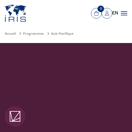
Panneau de gestion des cookies
Aller au contenu principal
0
EN
Panier
Mon compte
Men
Accueil
Programmes
Asie-Pacifique