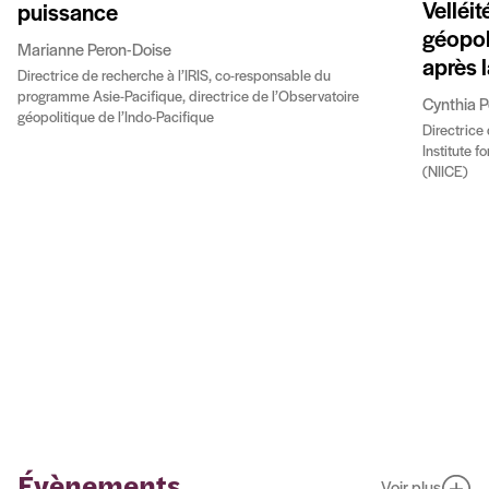
Velléit
puissance
géopoli
Marianne Peron-Doise
après l
Directrice de recherche à l’IRIS, co-responsable du
programme Asie-Pacifique, directrice de l’Observatoire
Cynthia P
géopolitique de l’Indo-Pacifique
Directrice
Institute 
(NIICE)
Évènements