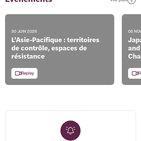
Voir plus
30 JUIN 2026
05 NO
L’Asie-Pacifique : territoires
Jap
de contrôle, espaces de
and 
résistance
Cha
Replay
R