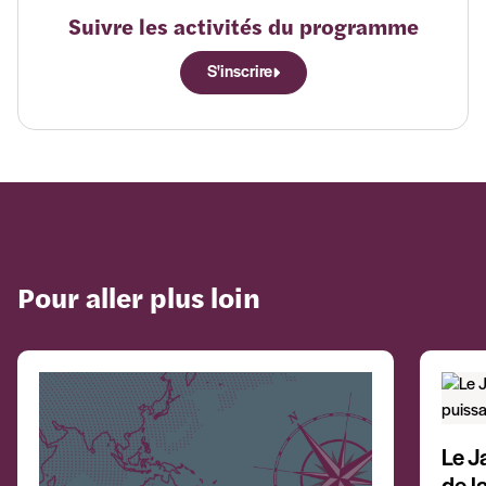
Suivre les activités du programme
S'inscrire
Pour aller plus loin
Le J