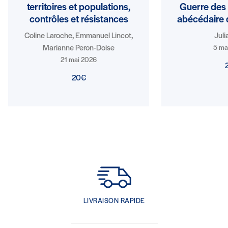
territoires et populations,
Guerre des 
contrôles et résistances
abécédaire d
Coline Laroche, Emmanuel Lincot,
Juli
Marianne Peron-Doise
5 ma
21 mai 2026
20€
LIVRAISON RAPIDE