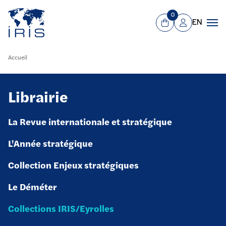
Panneau de gestion des cookies
Aller au contenu principal
0
EN
Panier
Mon compte
Men
Accueil
Librairie
La Revue internationale et stratégique
L'Année stratégique
Collection Enjeux stratégiques
Le Déméter
Collections IRIS/Eyrolles