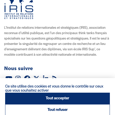
L’Institut de relations internationales et stratégiques (IRIS), association
reconnue d’utilité publique, est l’un des principaux think tanks français
spécialisés sur les questions géopolitiques et stratégiques. Il est le seul à
présenter la singularité de regrouper un centre de recherche et un lieu
d’enseignement délivrant des diplômes, via son école IRIS Sup’, ce
modèle contribuant à son attractivité nationale et internationale.
Nous suivre
Youtube
Instagram
Facebook
X (Twitter)
Linkedin
Flux RSS
Ce site utilise des cookies et vous donne le contrôle sur ceux
À propos
Recrutement
Locations
Contact
que vous souhaitez activer
Tout accepter
Mentions légales/Crédits
Conditions d’utilisation
CGV
Tout refuser
(nouvelle fenêtre)
Réalisation : Clair et Net.