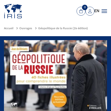
Panneau de gestion des cookies
Aller au contenu principal
0
EN
Panier
Mon compte
Men
Accueil
Ouvrages
Géopolitique de la Russie (2e édition)