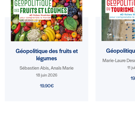
Géopolitiqu
Géopolitique des fruits et
légumes
Marie-Laure Des
11 j
Sébastien Abis, Anaïs Marie
18 juin 2026
1
19.90€