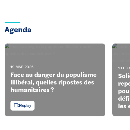
Agenda
19 MAR 2026
10 DÉC
Face au danger du populisme
Soli
illibéral, quelles ripostes des
rep
humanitaires ?
pou
déf
les 
Replay