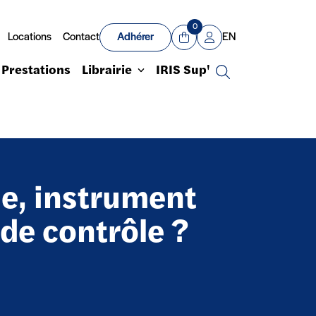
0
Locations
Contact
Adhérer
EN
Panier
Mon compte
Prestations
Librairie
IRIS Sup'
Recherche
le, instrument
de contrôle ?