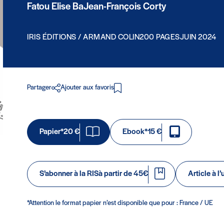
Fatou Elise Ba
Jean-François Corty
IRIS ÉDITIONS / ARMAND COLIN
200 PAGES
JUIN 2024
Partager
Ajouter aux favoris
Papier*
20 €
Ebook*
15 €
S’abonner à la RIS
à partir de 45€
Article à l’
*Attention le format papier n’est disponible que pour : France / UE