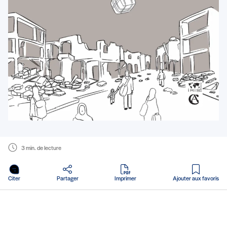
3 min. de lecture
en PDF
Citer
Partager
Imprimer
Ajouter aux favoris