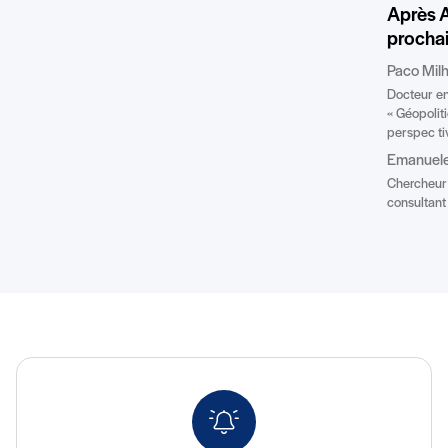
Après A
prochai
Paco Milh
Docteur en
« Géopoliti
perspec tiv
Emanuele 
Chercheur a
consultan