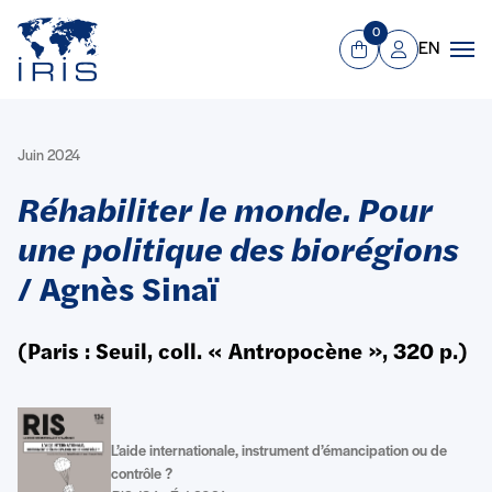
Panneau de gestion des cookies
Aller au contenu principal
0
EN
Panier
Mon compte
Men
Juin 2024
Réhabiliter le monde. Pour
une politique des biorégions
/ Agnès Sinaï
(Paris : Seuil, coll. « Antropocène », 320 p.)
L’aide internationale, instrument d’émancipation ou de
contrôle ?