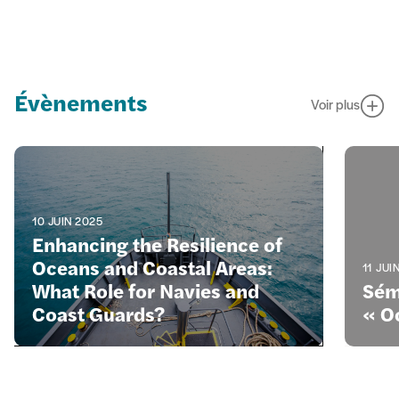
Évènements
Voir plus
10 JUIN 2025
Enhancing the Resilience of
Oceans and Coastal Areas:
11 JUI
What Role for Navies and
Sém
Coast Guards?
« O