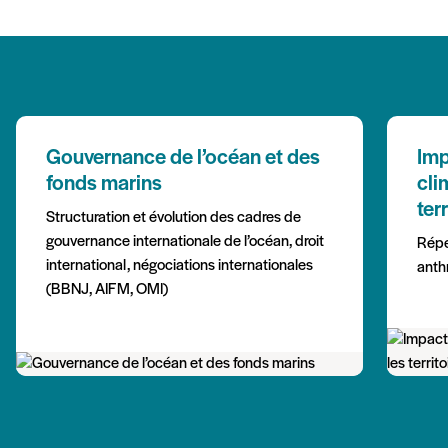
Gouvernance de l’océan et des
Imp
fonds marins
cli
ter
Structuration et évolution des cadres de
gouvernance internationale de l’océan, droit
Répe
international, négociations internationales
anth
(BBNJ, AIFM, OMI)