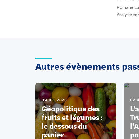
Romane L
Analyste en 
Autres évènements pas
09 JUIL 2026
02 J
Géopolitique des
L’
fruits et légumes :
Tr
le dessous du
l’
panier
po