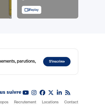
Replay
ènements, parutions,
S'inscrire
us suivre
Youtube
Instagram
Facebook
X (Twitter)
Linkedin
Flux RSS
ropos
Recrutement
Locations
Contact