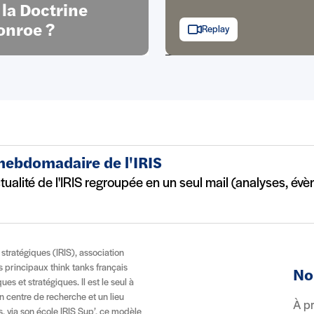
 la Doctrine
nroe ?
Replay
 hebdomadaire de l'IRIS
ctualité de l'IRIS regroupée en un seul mail (analyses, év
t stratégiques (IRIS), association
es principaux think tanks français
No
es et stratégiques. Il est le seul à
n centre de recherche et un lieu
À p
, via son école IRIS Sup’, ce modèle