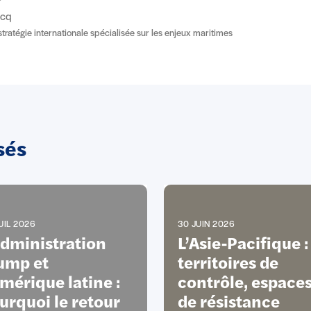
ucq
stratégie internationale spécialisée sur les enjeux maritimes
sés
UIL 2026
30 JUIN 2026
administration
L’Asie-Pacifique :
ump et
territoires de
Amérique latine :
contrôle, espace
urquoi le retour
de résistance