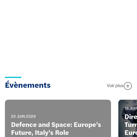
Évènements
Voir plus
18 JUI
Dir
25 JUIN 2026
Defence and Space: Europe’s
Turn
Future, Italy’s Role
Eur