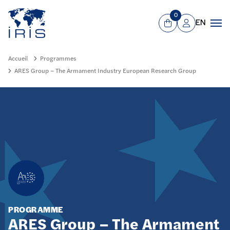
Panneau de gestion des cookies
Aller au contenu principal
0
EN
Panier
Mon compte
Men
Accueil
Programmes
ARES Group – The Armament Industry European Research Group
PROGRAMME
ARES Group – The Armament