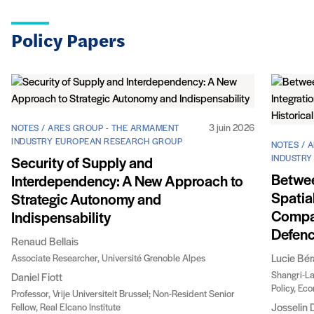
Policy Papers
3 juin 2026
NOTES / ARES GROUP - THE ARMAMENT
INDUSTRY EUROPEAN RESEARCH GROUP
NOTES / 
INDUSTRY
Security of Supply and
Betwee
Interdependency: A New Approach to
Spatia
Strategic Autonomy and
Compan
Indispensability
Defen
Renaud Bellais
Associate Researcher, Université Grenoble Alpes
Lucie Bé
Shangri-La
Daniel Fiott
Policy, Ec
Professor, Vrije Universiteit Brussel; Non-Resident Senior
Fellow, Real Elcano Institute
Josselin 