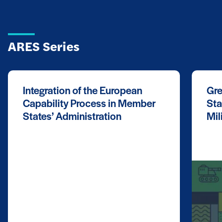
ARES Series
Integration of the European
Gre
Capability Process in Member
Sta
States’ Administration
Mil