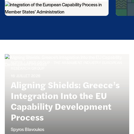
Publications
NOTES / ARES GROUP - THE ARMAMENT INDUSTRY EUROPEAN
RESEARCH GROUP
16 JUILLET 2026
Aligning Shields: Greece’s
Integration Into the EU
Capability Development
Process
Spyros Blavoukos