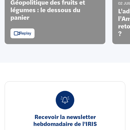
Géopolitique des fruits et
02 JUI
légumes : le dessous du
L’a
panier
l’Am
ret
?
Replay
Recevoir la newsletter
hebdomadaire de l'IRIS