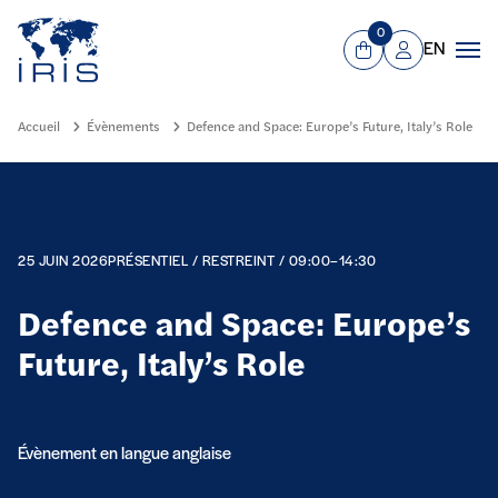
Panneau de gestion des cookies
Aller au contenu principal
0
EN
Panier
Mon compte
Men
Accueil
Évènements
Defence and Space: Europe’s Future, Italy’s Role
25 JUIN 2026
PRÉSENTIEL / RESTREINT / 09:00–14:30
Defence and Space: Europe’s
Future, Italy’s Role
Évènement en langue anglaise