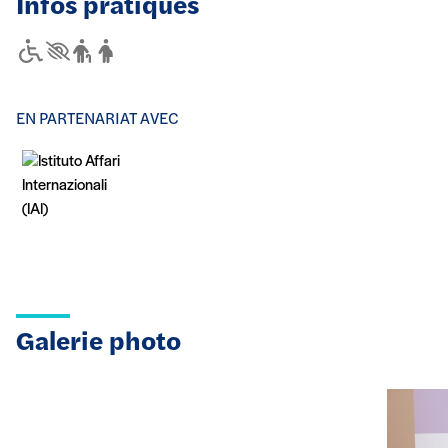
Infos pratiques
Accessibilité
Personnes à mobilité réduite
Aveugles ou malvoyants
Personnes âgées
Femmes enceintes
EN PARTENARIAT AVEC
Galerie photo