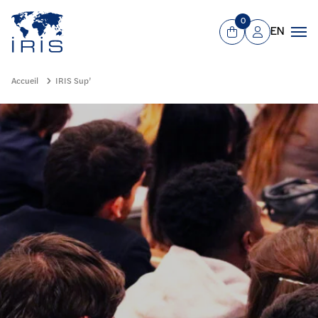
Panneau de gestion des cookies
Aller au contenu principal
0
EN
Panier
Mon compte
Men
Accueil
IRIS Sup’