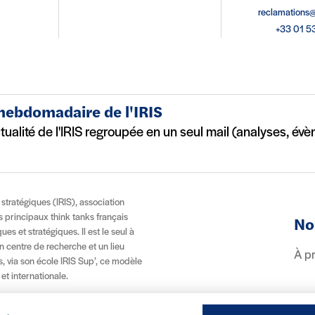
reclamations@
+33 01 5
 hebdomadaire de l'IRIS
ctualité de l'IRIS regroupée en un seul mail (analyses, év
t stratégiques (IRIS), association
es principaux think tanks français
No
es et stratégiques. Il est le seul à
n centre de recherche et un lieu
À p
, via son école IRIS Sup’, ce modèle
 et internationale.