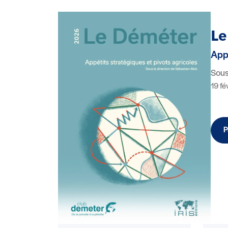
Le
Appé
Sous
19 fé
P