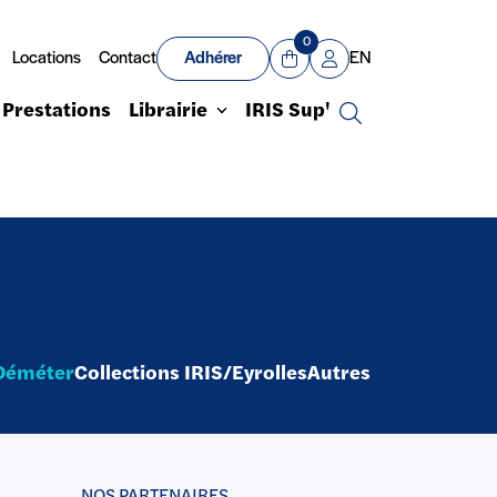
0
Locations
Contact
Adhérer
EN
Panier
Mon compte
Prestations
Librairie
IRIS Sup'
Recherche
Déméter
Collections IRIS/Eyrolles
Autres