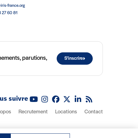
iris-france.org
3 27 60 81
ènements, parutions,
S'inscrire
us suivre
Youtube
Instagram
Facebook
X (Twitter)
Linkedin
Flux RSS
ropos
Recrutement
Locations
Contact