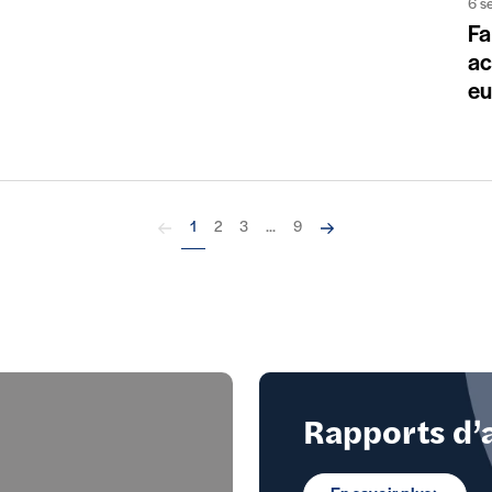
6 s
Fa
ac
eu
Précédent
Suivant
1
2
3
...
9
Rapports d’a