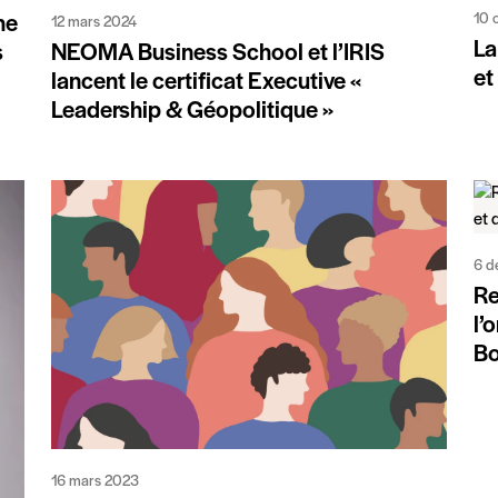
10 
he
12 mars 2024
La
s
NEOMA Business School et l’IRIS
et
lancent le certificat Executive «
Leadership & Géopolitique »
6 d
Re
l’
Bo
16 mars 2023