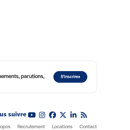
ènements, parutions,
S'inscrire
us suivre
Youtube
Instagram
Facebook
X (Twitter)
Linkedin
Flux RSS
ropos
Recrutement
Locations
Contact