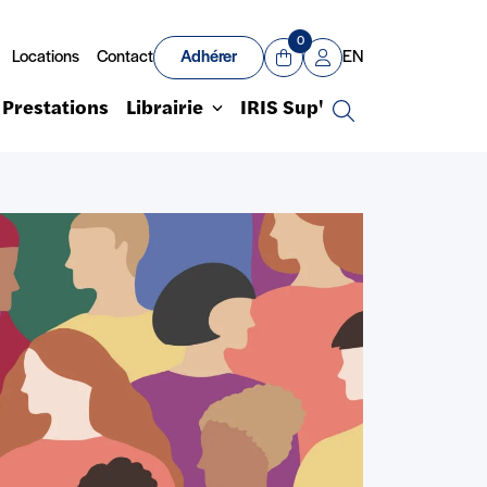
0
Locations
Contact
Adhérer
EN
Panier
Mon compte
Prestations
Librairie
IRIS Sup'
Recherche