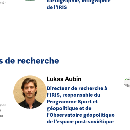
cartographie, infographie
nt -
de l’IRIS
es de recherche
Lukas Aubin
Directeur de recherche à
l’IRIS, responsable du
Programme Sport et
ique
géopolitique et de
n
l’Observatoire géopolitique
ue
de l’espace post-soviétique