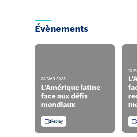
Évènements
13 M
L’
24 MAR 2026
L’Amérique latine
fa
face aux défis
re
mondiaux
mo
Replay