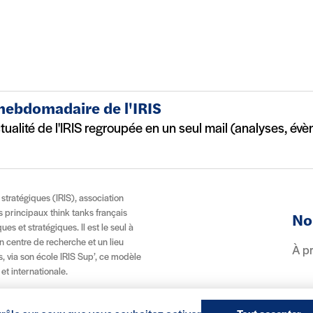
 hebdomadaire de l'IRIS
ctualité de l'IRIS regroupée en un seul mail (analyses, év
t stratégiques (IRIS), association
es principaux think tanks français
No
es et stratégiques. Il est le seul à
n centre de recherche et un lieu
À p
, via son école IRIS Sup’, ce modèle
 et internationale.