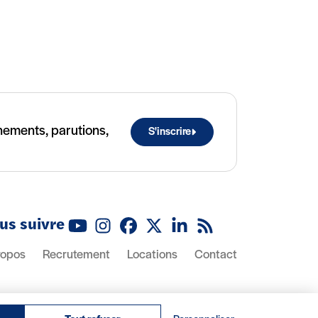
ènements, parutions,
S'inscrire
us suivre
Youtube
Instagram
Facebook
X (Twitter)
Linkedin
Flux RSS
ropos
Recrutement
Locations
Contact