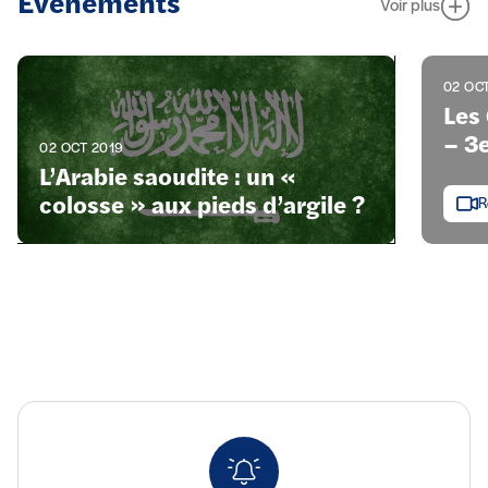
Évènements
Voir plus
02 OCT
Les
– 3e
02 OCT 2019
L’Arabie saoudite : un «
colosse » aux pieds d’argile ?
R