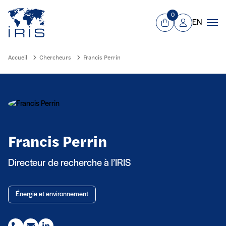
Panneau de gestion des cookies
Aller au contenu principal
0
EN
Panier
Mon compte
Men
Accueil
Chercheurs
Francis Perrin
Francis Perrin
Directeur de recherche à l’IRIS
Énergie et environnement