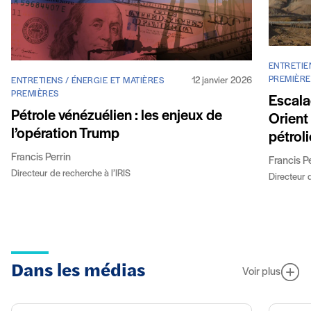
ENTRETIE
PREMIÈRE
12 janvier 2026
ENTRETIENS / ÉNERGIE ET MATIÈRES
PREMIÈRES
Escala
Pétrole vénézuélien : les enjeux de
Orient
l’opération Trump
pétroli
Francis Perrin
Francis P
Directeur de recherche à l’IRIS
Directeur d
Dans les médias
Voir plus