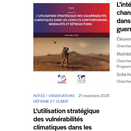
L’int
chan
dans
guer
Éléonor
Chercheu
Mathild
Chercheu
Programm
Sofia K
Chercheu
21 novembre 2025
NOTES / OBSERVATOIRE
DÉFENSE ET CLIMAT
L’utilisation stratégique
des vulnérabilités
climatiques dans les