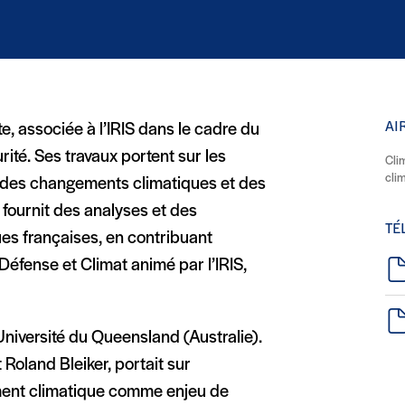
 fenêtre)
 fenêtre)
) (nouvelle fenêtre)
din (nouvelle fenêtre)
AI
, associée à l’IRIS dans le cadre du
té. Ses travaux portent sur les
Cli
cli
es des changements climatiques et des
 fournit des analyses et des
TÉ
es françaises, en contribuant
éfense et Climat animé par l’IRIS,
l’Université du Queensland (Australie).
Roland Bleiker, portait sur
ment climatique comme enjeu de