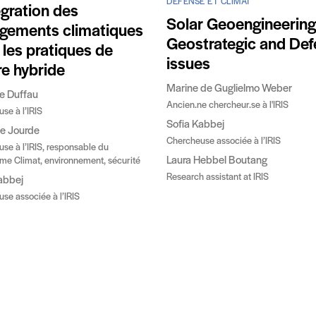
DÉFENSE ET CLIMAT
égration des
Solar Geoengineering
gements climatiques
Geostrategic and De
 les pratiques de
issues
re hybride
Marine de Guglielmo Weber
e Duffau
Ancien.ne chercheur.se à l'IRIS
se à l’IRIS
Sofia Kabbej
e Jourde
Chercheuse associée à l’IRIS
se à l’IRIS, responsable du
Laura Hebbel Boutang
e Climat, environnement, sécurité
Research assistant at IRIS
abbej
se associée à l’IRIS