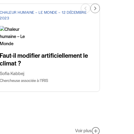
CHALEUR HUMAINE – LE MONDE – 12 DÉCEMBRE
FUTURIBLE
2023
La géo-
demain
Sofia Kabb
Faut-il modifier artificiellement le
Chercheuse 
climat ?
Sofia Kabbej
Chercheuse associée à l’IRIS
Voir plus