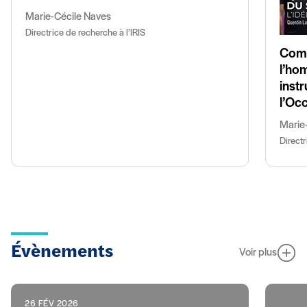
Marie-Cécile Naves
Directrice de recherche à l’IRIS
Comm
l’hom
inst
l’Oc
Marie
Directr
Évènements
Voir plus
26 FÉV 2026