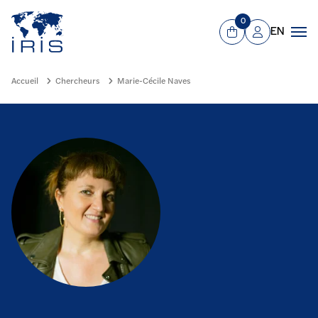
Panneau de gestion des cookies
Aller au contenu principal
0
EN
Panier
Mon compte
Men
Accueil
Chercheurs
Marie-Cécile Naves