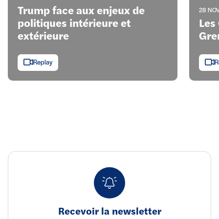
Trump face aux enjeux de
28 NOV
politiques intérieure et
Les
extérieure
Gre
Replay
R
Recevoir la newsletter