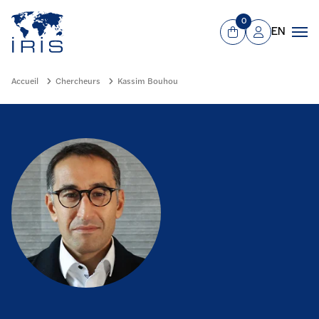
Panneau de gestion des cookies
Aller au contenu principal
0
EN
Panier
Mon compte
Men
Accueil
Chercheurs
Kassim Bouhou