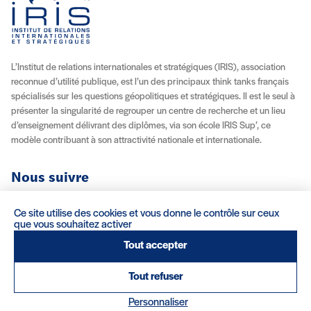
L’Institut de relations internationales et stratégiques (IRIS), association
reconnue d’utilité publique, est l’un des principaux think tanks français
spécialisés sur les questions géopolitiques et stratégiques. Il est le seul à
présenter la singularité de regrouper un centre de recherche et un lieu
d’enseignement délivrant des diplômes, via son école IRIS Sup’, ce
modèle contribuant à son attractivité nationale et internationale.
Nous suivre
Youtube
Instagram
Facebook
X (Twitter)
Linkedin
Flux RSS
Ce site utilise des cookies et vous donne le contrôle sur ceux
que vous souhaitez activer
À propos
Recrutement
Locations
Contact
Tout accepter
Tout refuser
Mentions légales/Crédits
Conditions d’utilisation
CGV
(nouvelle fenêtre)
Personnaliser
Réalisation : Clair et Net.