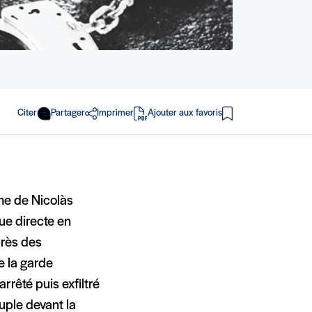
Citer
Partager
Imprimer
Ajouter aux favoris
en PDF
me de Nicolàs
ue directe en
près des
e la garde
rrêté puis exfiltré
ouple devant la