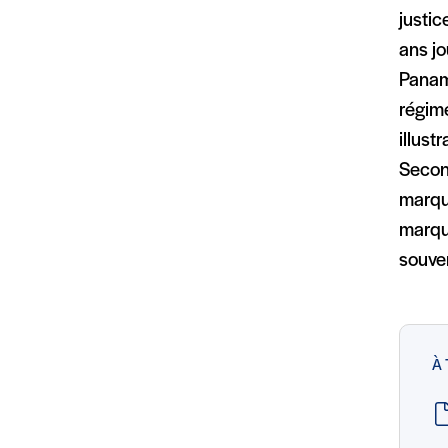
justic
ans jo
Panam
régim
illust
Secon
marqu
marque
souver
À