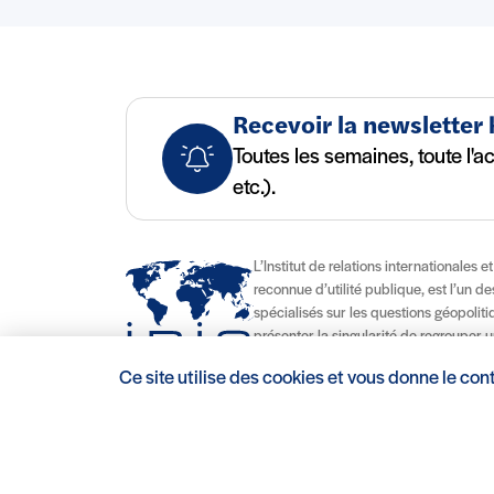
Recevoir la newsletter
Toutes les semaines, toute l'a
etc.).
L’Institut de relations internationales e
reconnue d’utilité publique, est l’un d
spécialisés sur les questions géopolitiqu
présenter la singularité de regrouper u
d’enseignement délivrant des diplômes
Ce site utilise des cookies et vous donne le con
contribuant à son attractivité nationale
Mentions légales/Crédits
Conditions d’utilisation
CGV