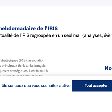
 hebdomadaire de l'IRIS
ctualité de l'IRIS regroupée en un seul mail (analyses, év
t stratégiques (IRIS), association
es principaux think tanks français
No
es et stratégiques. Il est le seul à
n centre de recherche et un lieu
À p
, via son école IRIS Sup’, ce modèle
trôle sur ceux que vous souhaitez activer
Tout accepter
 et internationale.
(nouvelle fenêtre)
Réalisation : Clair et Net.