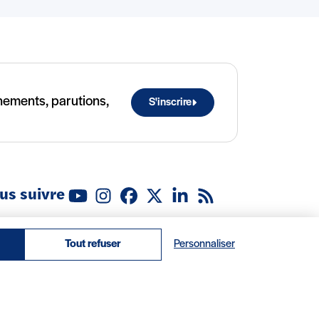
ènements, parutions,
S'inscrire
us suivre
Youtube
Instagram
Facebook
X (Twitter)
Linkedin
Flux RSS
ropos
Recrutement
Locations
Contact
Tout refuser
Personnaliser
© 2026 IRIS