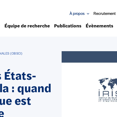
À propos
Recrutement
Équipe de recherche
Publications
Évènements
NALES (OBSCI)
 États-
la : quand
gue est
e