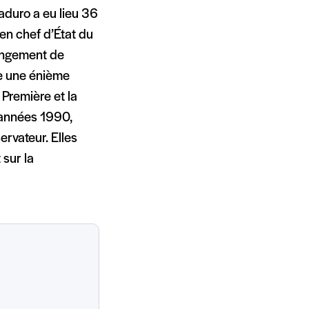
aduro a eu lieu 36
ien chef d’État du
hangement de
ue une énième
a Première et la
 années 1990,
rvateur. Elles
 sur la