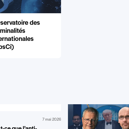
servatoire des
iminalités
ternationales
bsCi)
7 mai 2026
t-ce que l’anti-