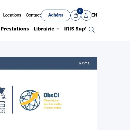
0
Locations
Contact
Adhérer
EN
Panier
Mon compte
Prestations
Librairie
IRIS Sup'
Recherche