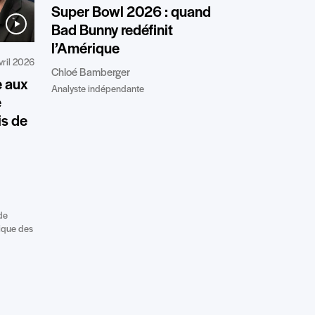
Super Bowl 2026 : quand
Bad Bunny redéfinit
l’Amérique
vril 2026
Chloé Bamberger
e aux
Analyste indépendante
e
is de
de
gique des