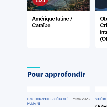
Amérique latine /
Ob
Caraïbe
Cr
in
(O
Pour approfondir
11 mai 2026
CARTOGRAPHIES / SÉCURITÉ
VIDÉOS
HUMAINE
Qu’es