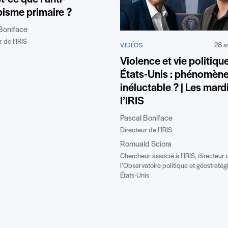
isme primaire ?
Boniface
 de l’IRIS
28 a
VIDÉOS
Violence et vie politiqu
États-Unis : phénomèn
inéluctable ? | Les mard
l’IRIS
Pascal Boniface
Directeur de l’IRIS
Romuald Sciora
Chercheur associé à l’IRIS, directeur 
l’Observatoire politique et géostraté
États-Unis