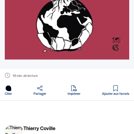
18 min. de lecture
en PDF
Citer
Partager
Imprimer
Ajouter aux favoris
Thierry Coville