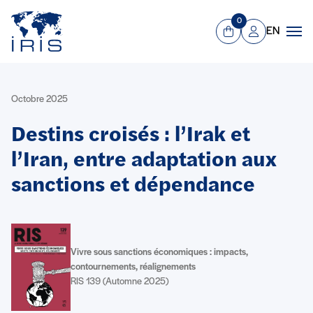
Panneau de gestion des cookies
Aller au contenu principal
0
EN
Panier
Mon compte
Men
Octobre 2025
Destins croisés : l’Irak et
l’Iran, entre adaptation aux
sanctions et dépendance
Vivre sous sanctions économiques : impacts,
contournements, réalignements
RIS 139 (Automne 2025)