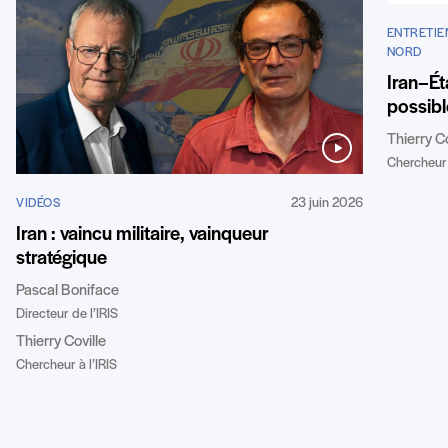
ENTRETIE
NORD
Iran–Ét
possibl
Thierry Co
Chercheur 
23 juin 2026
VIDÉOS
Iran : vaincu militaire, vainqueur
stratégique
Pascal Boniface
Directeur de l’IRIS
Thierry Coville
Chercheur à l’IRIS