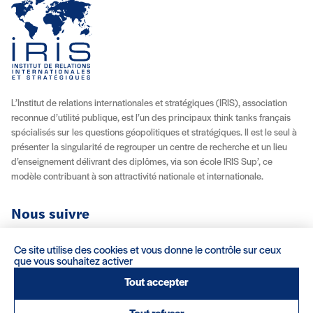
L’Institut de relations internationales et stratégiques (IRIS), association
reconnue d’utilité publique, est l’un des principaux think tanks français
spécialisés sur les questions géopolitiques et stratégiques. Il est le seul à
présenter la singularité de regrouper un centre de recherche et un lieu
d’enseignement délivrant des diplômes, via son école IRIS Sup’, ce
modèle contribuant à son attractivité nationale et internationale.
Nous suivre
Youtube
Instagram
Facebook
X (Twitter)
Linkedin
Flux RSS
Ce site utilise des cookies et vous donne le contrôle sur ceux
que vous souhaitez activer
À propos
Recrutement
Locations
Contact
Tout accepter