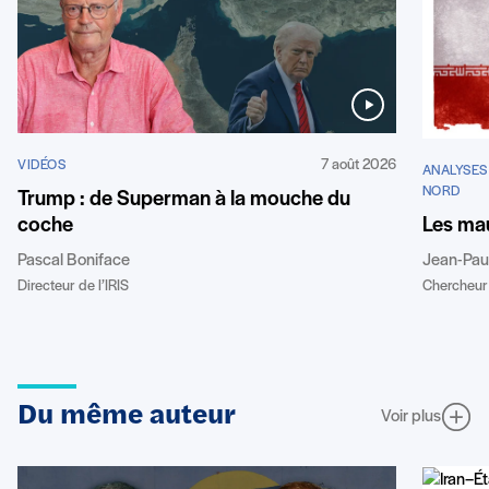
7 août 2026
VIDÉOS
ANALYSES
NORD
Trump : de Superman à la mouche du
coche
Les mau
Pascal Boniface
Jean-Pau
Directeur de l’IRIS
Chercheur 
Du même auteur
Voir plus