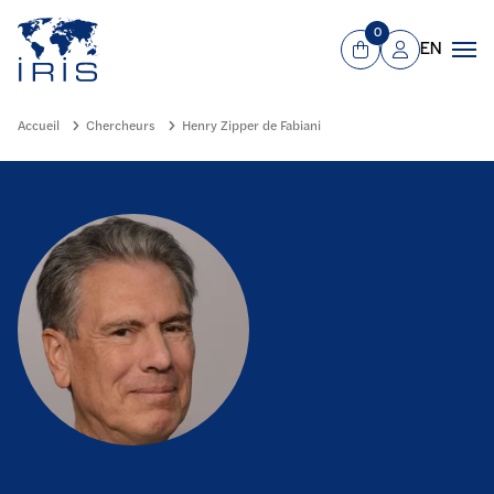
Panneau de gestion des cookies
Aller au contenu principal
0
EN
Panier
Mon compte
Men
Accueil
Chercheurs
Henry Zipper de Fabiani