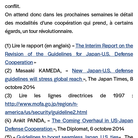
conflit.
On attend donc dans les prochaines semaines le détail
des modalités d’une coopération qui prend, à certains
égards, un tour révolutionnaire.
(1) Lire le rapport (en anglais) «
The Interim Report on the
Revision of the Guidelines for Japan-U.S. Defense
Cooperation
»
(2) Masaaki KAMEDA, «
New Japan-U.S. defense
guidelines will stress global reach
», The Japan Times, 8
octobre 2014
(3) Lire les lignes directrices de 1997 :
http://www.mofa.go.jp/region/n-
america/us/security/guideline2.html
(4) Ankit PANDA, «
The Coming Overhaul in US-Japan
Defense Cooperation
», The Diplomat, 6 octobre 2014
(5) «
Guidelines to boost seamless Japan, U.S. ties
« , The