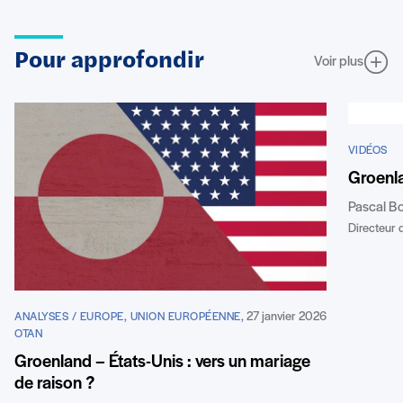
Pour approfondir
Voir plus
VIDÉOS
Groenla
Pascal B
Directeur d
27 janvier 2026
ANALYSES / EUROPE, UNION EUROPÉENNE,
OTAN
Groenland – États-Unis : vers un mariage
de raison ?