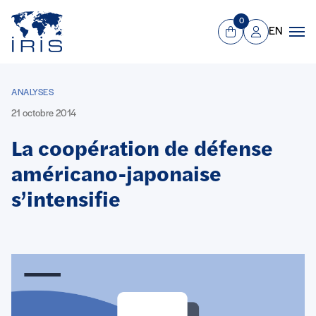
Panneau de gestion des cookies
Aller au contenu principal
0
EN
Panier
Mon compte
Men
ANALYSES
21 octobre 2014
La coopération de défense
américano-japonaise
s’intensifie