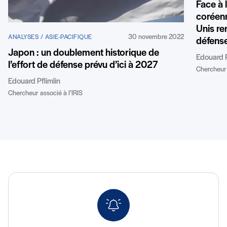
Face à 
coréenn
Unis re
30 novembre 2022
ANALYSES / ASIE-PACIFIQUE
défens
Japon : un doublement historique de
Edouard P
l’effort de défense prévu d’ici à 2027
Chercheur 
Edouard Pflimlin
Chercheur associé à l’IRIS