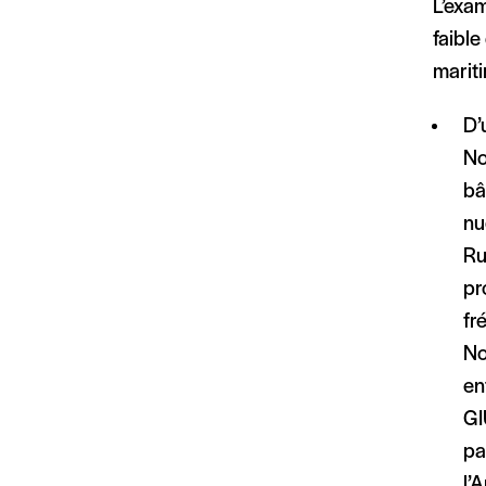
L’exam
faible
mariti
D’
No
bâ
nu
Ru
pr
fr
No
en
GI
pa
l’