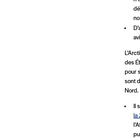
dé
no
D’
av
L’Arct
des Ét
pour 
sont d
Nord.
Il
la
l’
pu