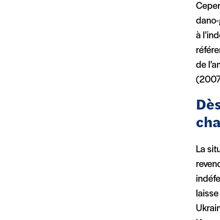
Cepend
dano-
à l’i
référe
de l’a
(2007)
Dès
cha
La sit
revend
indéfe
laisse
Ukrai