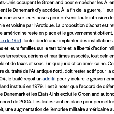
tats-Unis occupent le Groenland pour empêcher les Alle
nt le Danemark d’y accéder. À la fin de la guerre, il leur
r conserver leurs bases pour prévenir toute intrusion de
e et voisine par l’Arctique. La proposition d’achat est r
e américaine reste en place et le gouvernement obtient,
se de 1951
, toute liberté pour implanter des installations 
s et leurs familles sur le territoire et la liberté d’action mi
s terrestres, aériens et maritimes associés, tout cela 
le et de taxes et sous l’unique juridiction américaine. Ce
re du traité de l’Atlantique nord, doit rester actif pour la 
4, le traité reçoit un
additif
pour y inclure le gouverneme
and institué en 1979. Il est à noter que l’accord de déf
le Danemark et les États-Unis exclut le Groenland autono
accord de 2004. Les textes sont en place pour permettre
it, une augmentation de l’emprise militaire américaine 