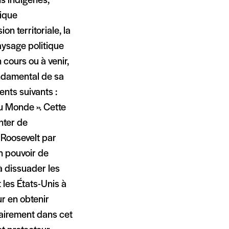
ns indigènes,
ique
n territoriale, la
aysage politique
cours ou à venir,
ndamental de sa
ents suivants :
u Monde ». Cette
nter de
 Roosevelt par
un pouvoir de
à dissuader les
 les États-Unis à
ur en obtenir
lairement dans cet