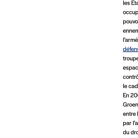
les É
occupe
pouvoi
ennemi
l’armé
défen
troupe
espace
contrô
le cad
En 200
Groenl
entre 
par l’
du dro