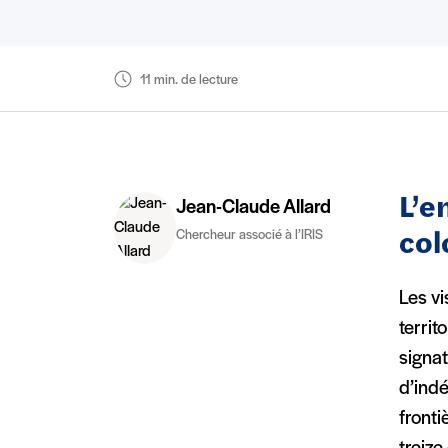
11 min. de lecture
L’e
Jean-Claude Allard
Chercheur associé à l’IRIS
col
Les vi
territ
signat
d’indé
fronti