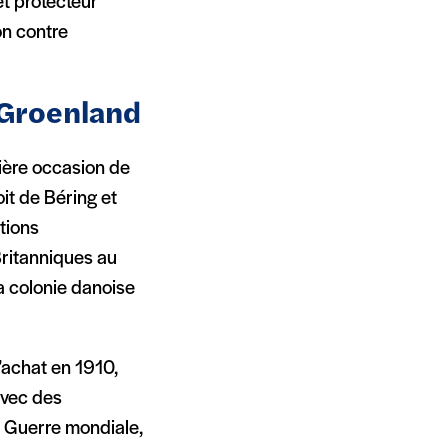
et protecteur
on contre
e Groenland
mière occasion de
oit de Béring et
tions
 Britanniques au
a colonie danoise
’achat en 1910,
avec des
 Guerre mondiale,