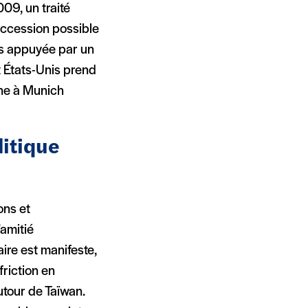
09, un traité
accession possible
es appuyée par un
t États-Unis prend
ine à Munich
litique
ons et
’amitié
aire est manifeste,
riction en
utour de Taïwan.