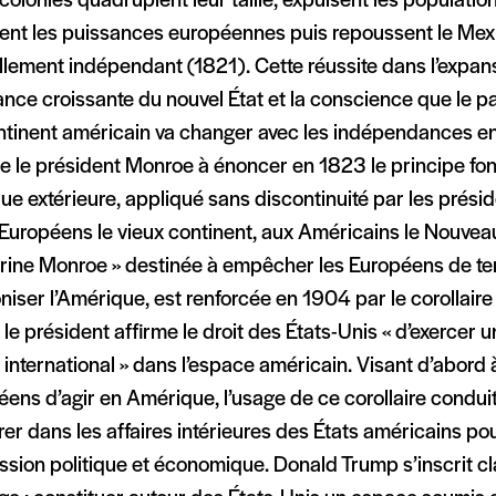
 colonies quadruplent leur taille, expulsent les populatio
ent les puissances européennes puis repoussent le Mex
lement indépendant (1821). Cette réussite dans l’expansio
nce croissante du nouvel État et la conscience que le p
ntinent américain va changer avec les indépendances en 
e le président Monroe à énoncer en 1823 le principe fo
que extérieure, appliqué sans discontinuité par les présid
 Européens le vieux continent, aux Américains le Nouvea
trine Monroe » destinée à empêcher les Européens de te
niser l’Amérique, est renforcée en 1904 par le corollaire
 le président affirme le droit des États-Unis « d’exercer 
 international » dans l’espace américain. Visant d’abord 
ens d’agir en Amérique, l’usage de ce corollaire conduit
rer dans les affaires intérieures des États américains po
ssion politique et économique. Donald Trump s’inscrit c