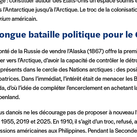
ge : constituer autour des États-Unis un espace soumis 
 l’Antarctique jusqu’à l’Arctique. Le troc de la colonisati
rium
américain.
longue bataille politique pour l
onté de la Russie de vendre l’Alaska (1867) offre la pre
r vers l’Arctique, d’avoir la capacité de contrôler le détr
 présents dans le cercle des Nations arctiques : des posi
patrices. Dans l’immédiat, l’intérêt était de menacer les
, d’où l’idée de compléter l’encerclement en achetant l
oenland.
fus danois ne les décourage pas de proposer à nouveau l
1955, 2019 et 2025. En 1910, il s’agit d’un troc, refusé, 
ssions américaines aux Philippines. Pendant la Seconde