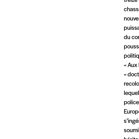
treize
chass
nouvel
puissa
du co
pouss
politi
« Aux
« doc
recolo
lequel
police
Europé
s’ingé
soumi