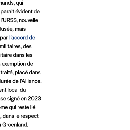
mands, qui
 parait évident de
 l’URSS, nouvelle
efusée, mais
 par
l’accord de
militaires, des
litaire dans les
en exemption de
 traité, placé dans
durée de l’Alliance.
nt local du
ense signé en 2023
me qui reste lié
, dans le respect
au Groenland.