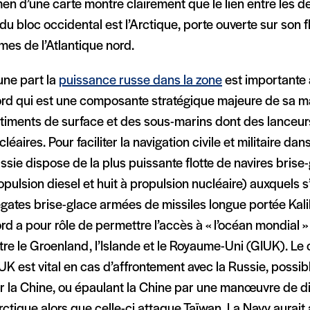
en d’une carte montre clairement que le lien entre les d
 du bloc occidental est l’Arctique, porte ouverte sur son f
mes de l’Atlantique nord.
une part la
puissance russe dans la zone
est importante a
rd qui est une composante stratégique majeure de sa m
timents de surface et des sous-marins dont des lanceur
cléaires. Pour faciliter la navigation civile et militaire da
ssie dispose de la plus puissante flotte de navires brise
opulsion diesel et huit à propulsion nucléaire) auxquels 
égates brise-glace armées de missiles longue portée Kalib
rd a pour rôle de permettre l’accès à « l’océan mondial 
tre le Groenland, l’Islande et le Royaume-Uni (GIUK). Le c
UK est vital en cas d’affrontement avec la Russie, poss
r la Chine, ou épaulant la Chine par une manœuvre de d
Arctique alors que celle-ci attaque Taïwan. La Navy aurait 