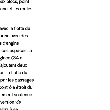
eux blocs, point
lanc et les routes
vec la flotte du
arine avec des
s d’engins
ns ces espaces, la
-glace (34 à
s’ajoutent deux
r. La flotte du
» par les passages
ontrôle étroit du
iblement soutenue
iversion
via
alors à se