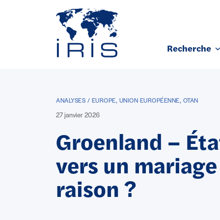
Panneau de gestion des cookies
Recherche
Aller au contenu principal
ANALYSES / EUROPE, UNION EUROPÉENNE, OTAN
27 janvier 2026
Groenland – État
vers un mariage
raison ?