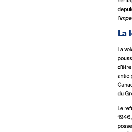
hérita
depuis
l’
impe
La 
La vol
pousse
d’être
antici
Canada
du Gr
Le re
1946, 
posse