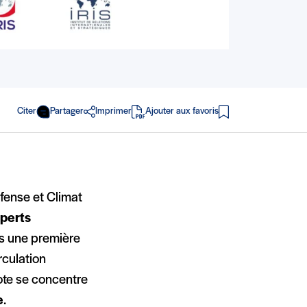
Citer
Partager
Imprimer
Ajouter aux favoris
en PDF
éfense et Climat
xperts
s une première
rculation
ote se concentre
e
.