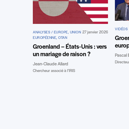
VIDÉOS
27 janvier 2026
ANALYSES / EUROPE, UNION
Groen
EUROPÉENNE, OTAN
euro
Groenland – États-Unis : vers
un mariage de raison ?
Pascal 
Directeur
Jean-Claude Allard
Chercheur associé à l’IRIS