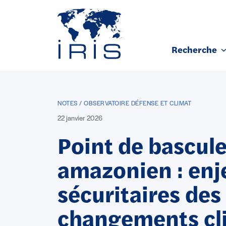
Panneau de gestion des cookies
Recherche
Aller au contenu principal
NOTES / OBSERVATOIRE DÉFENSE ET CLIMAT
22 janvier 2026
Point de bascul
amazonien : enj
sécuritaires des
changements cl