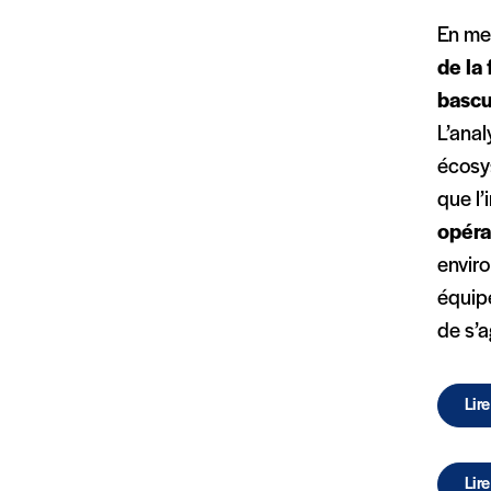
En me
de la
bascu
L’ana
écosys
que l’
opéra
envir
équip
de s’a
Lire
Lir