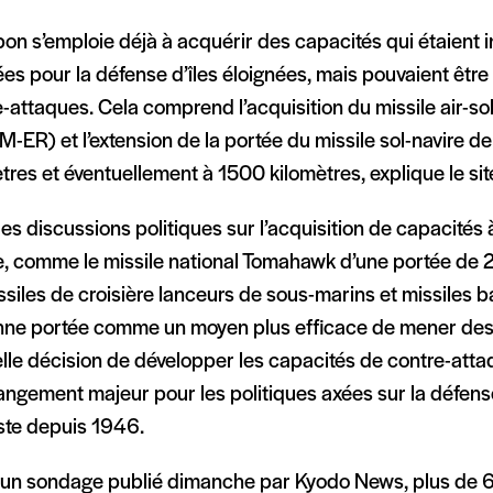
on s’emploie déjà à acquérir des capacités qui étaient i
iées pour la défense d’îles éloignées, mais pouvaient être
-attaques. Cela comprend l’acquisition du missile air-so
-ER) et l’extension de la portée du missile sol-navire d
tres et éventuellement à 1500 kilomètres, explique le si
 des discussions politiques sur l’acquisition de capacités
e, comme le missile national Tomahawk d’une portée de 
ssiles de croisière lanceurs de sous-marins et missiles b
ne portée comme un moyen plus efficace de mener des 
lle décision de développer les capacités de contre-atta
angement majeur pour les politiques axées sur la défen
iste depuis 1946.
 un sondage publié dimanche par Kyodo News, plus de 