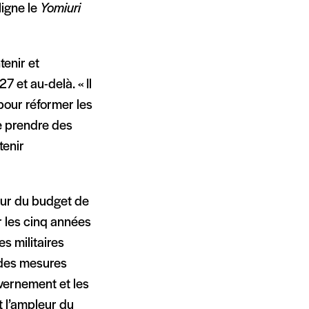
ligne le
Yomiuri
tenir et
7 et au-delà. « Il
 pour réformer les
de prendre des
tenir
eur du budget de
 les cinq années
s militaires
 des mesures
uvernement et les
t l’ampleur du