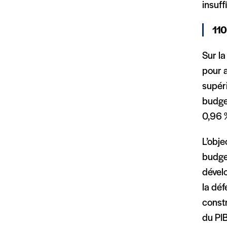
insuff
110
Sur la
pour a
supér
budget
0,96 %
L’obje
budget
dével
la déf
constr
du PI