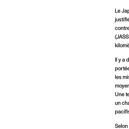
Le Jap
justif
contre
(JASSM
kilomè
Il y a
porté
les mi
moyen
Une te
un ch
pacif
Selon