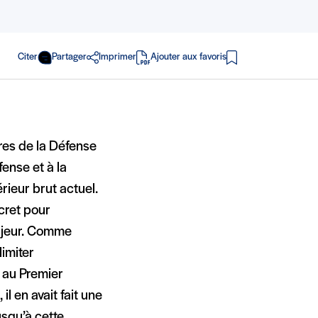
Citer
Partager
Imprimer
Ajouter aux favoris
en PDF
res de la Défense
ense et à la
érieur brut actuel.
ncret pour
ajeur. Comme
limiter
, au Premier
 en avait fait une
usqu’à cette