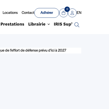
0
Locations
Contact
Adhérer
EN
Panier
Mon compte
Prestations
Librairie
IRIS Sup'
Recherche