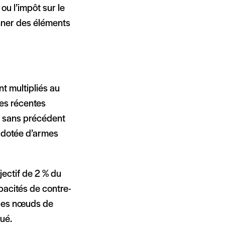
 ou l’impôt sur le
onner des éléments
t multipliés au
ses récentes
e sans précédent
t dotée d’armes
bjectif de 2 % du
pacités de contre-
t les nœuds de
ué.