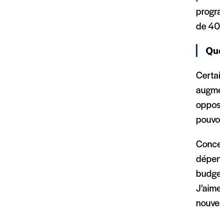
progra
de 40 
Que
Certai
augmen
opposé
pouvoi
Conce
dépen
budge
J’aime
nouvea