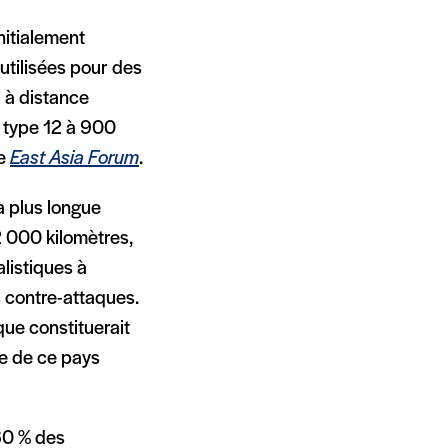
nitialement
 utilisées pour des
l à distance
e type 12 à 900
te
East Asia Forum
.
 à plus longue
2 000 kilomètres,
alistiques à
contre-attaques.
que constituerait
se de ce pays
60 % des