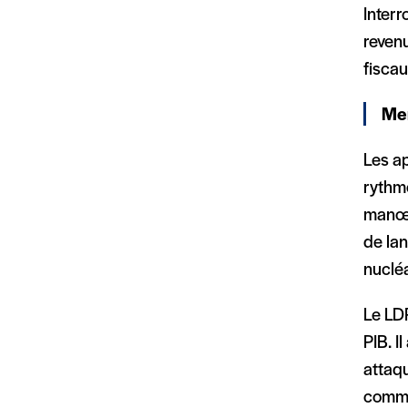
Interr
revenu
fiscau
Men
Les a
rythme
manœu
de la
nucléa
Le LDP
PIB. I
attaqu
comma