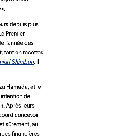
 ».
urs depuis plus
Le Premier
de l’année des
, tant en recettes
miuri Shimbun
. Il
azu Hamada, et le
 intention de
n. Après leurs
’abord concevoir
et sûrement, au
urces financières