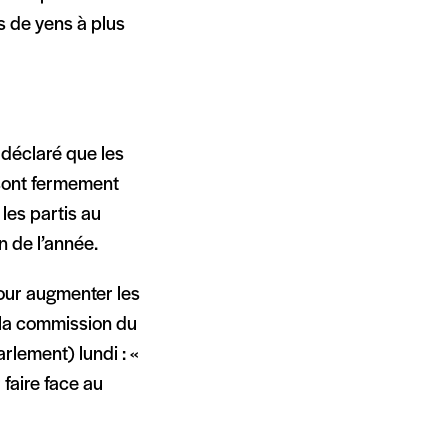
s de yens à plus
 déclaré que les
 sont fermement
les partis au
n de l’année.
our augmenter les
 la commission du
lement) lundi : «
 faire face au