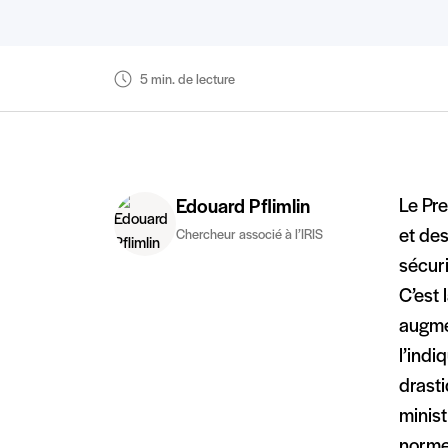
5 min. de lecture
Le Pre
Edouard Pflimlin
et des
Chercheur associé à l’IRIS
sécuri
C’est 
augme
l’indi
drasti
minist
norme 