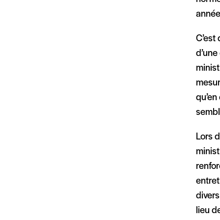
année,
C’est
d’une 
minist
mesure
qu’en
semble
Lors d
minist
renfo
entret
divers
lieu d