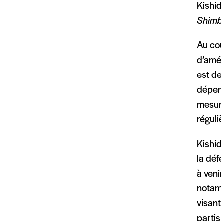
Kishid
Shim
Au cou
d’amél
est de
dépens
mesure
réguli
Kishi
la dé
à veni
notam
visant
partis