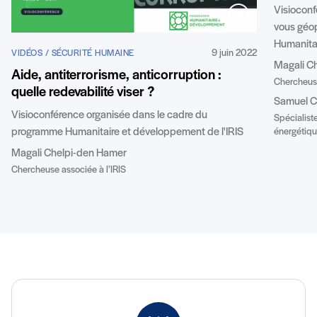
Visioconf
vous géop
Humanitai
9 juin 2022
VIDÉOS / SÉCURITÉ HUMAINE
Magali C
Aide, antiterrorisme, anticorruption :
Chercheuse
quelle redevabilité viser ?
Samuel C
Visioconférence organisée dans le cadre du
Spécialiste
programme Humanitaire et développement de l'IRIS
énergétiq
Magali Chelpi-den Hamer
Chercheuse associée à l’IRIS