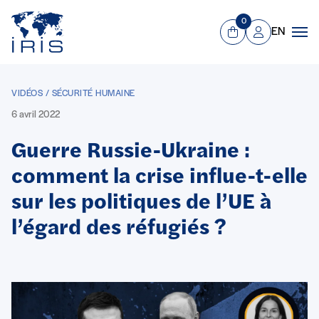
Panneau de gestion des cookies
Aller au contenu principal
0
EN
Panier
Mon compte
Men
VIDÉOS / SÉCURITÉ HUMAINE
6 avril 2022
Guerre Russie-Ukraine :
comment la crise influe-t-elle
sur les politiques de l’UE à
l’égard des réfugiés ?