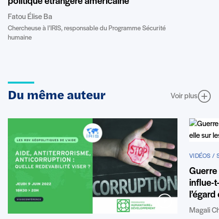
politique étrangère américaine
Fatou Élise Ba
Chercheuse à l’IRIS, responsable du Programme Sécurité
humaine
Du même auteur
Voir plus
VIDÉOS /
Guerre 
influe-t
l’égard
Magali C