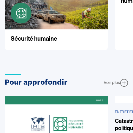
huma
Sécurité humaine
Pour approfondir
Voir plus
ENTRETIE
Catastr
politiq