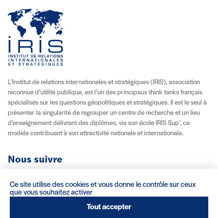
L’Institut de relations internationales et stratégiques (IRIS), association
reconnue d’utilité publique, est l’un des principaux think tanks français
spécialisés sur les questions géopolitiques et stratégiques. Il est le seul à
présenter la singularité de regrouper un centre de recherche et un lieu
d’enseignement délivrant des diplômes, via son école IRIS Sup’, ce
modèle contribuant à son attractivité nationale et internationale.
Nous suivre
Youtube
Instagram
Facebook
X (Twitter)
Linkedin
Flux RSS
Ce site utilise des cookies et vous donne le contrôle sur ceux
que vous souhaitez activer
À propos
Recrutement
Locations
Contact
Tout accepter