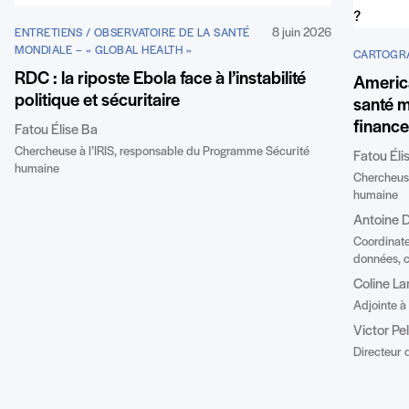
8 juin 2026
ENTRETIENS / OBSERVATOIRE DE LA SANTÉ
MONDIALE – « GLOBAL HEALTH »
CARTOGRA
RDC : la riposte Ebola face à l’instabilité
America
politique et sécuritaire
santé 
finance
Fatou Élise Ba
Chercheuse à l’IRIS, responsable du Programme Sécurité
Fatou Éli
humaine
Chercheuse
humaine
Antoine D
Coordinate
données, c
Coline La
Adjointe à
Victor Pe
Directeur d