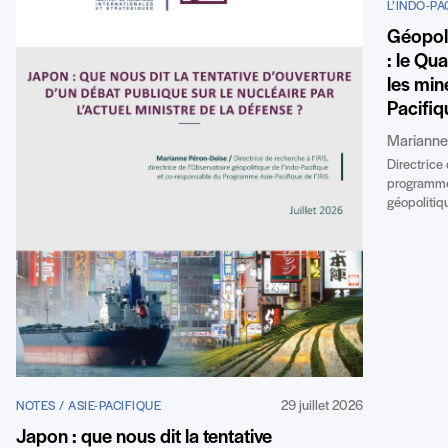
L’INDO-PA
Géopoli
: le Qua
les min
Pacifiq
Marianne
Directrice
programme 
géopolitiq
29 juillet 2026
NOTES / ASIE-PACIFIQUE
Japon : que nous dit la tentative