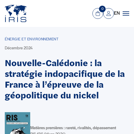
Panneau de gestion des cookies
Aller au contenu principal
0
EN
Panier
Mon compte
Men
ÉNERGIE ET ENVIRONNEMENT
Décembre 2024
Nouvelle-Calédonie : la
stratégie indopacifique de la
France à l’épreuve de la
géopolitique du nickel
Matières premières : rareté, rivalités, dépassement