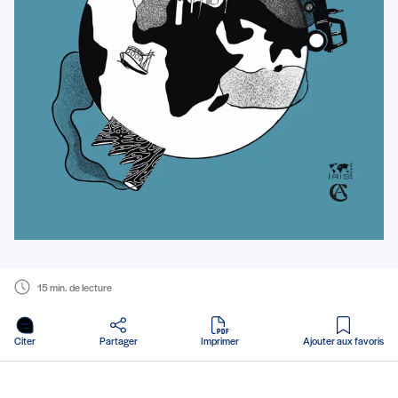
15 min. de lecture
en PDF
Citer
Partager
Imprimer
Ajouter aux favoris