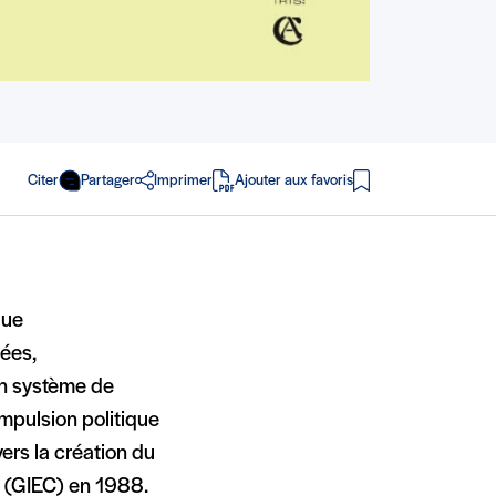
Citer
Partager
Imprimer
Ajouter aux favoris
en PDF
que
nées,
n système de
mpulsion politique
vers la création du
t (GIEC) en 1988.