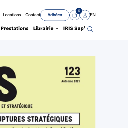
0
Locations
Contact
Adhérer
EN
Panier
Mon compte
Prestations
Librairie
IRIS Sup'
Recherche