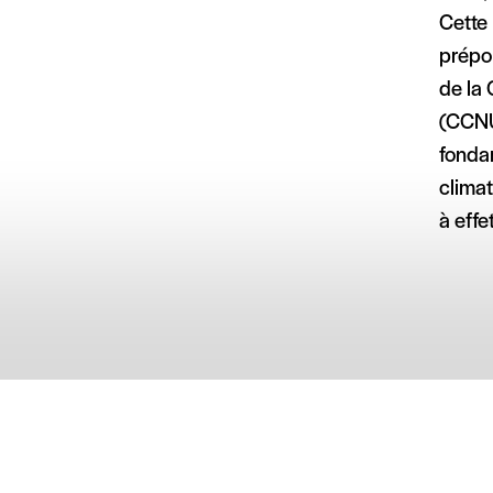
Cette 
prépo
de la
(CCNUC
fonda
climat
à effe