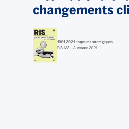
changements cl
1991-2021 : ruptures stratégiques
RIS 123 – Automne 2021