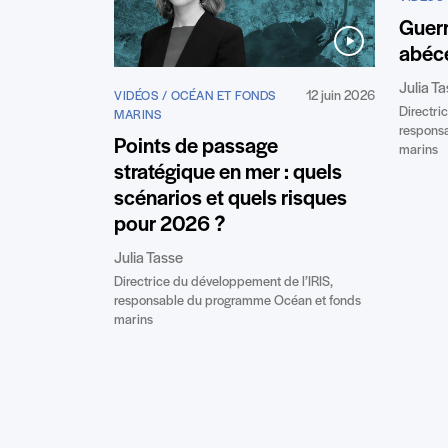
Guerr
abécé
Julia T
12 juin 2026
VIDÉOS / OCÉAN ET FONDS
Directri
MARINS
respons
Points de passage
marins
stratégique en mer : quels
scénarios et quels risques
pour 2026 ?
Julia Tasse
Directrice du développement de l’IRIS,
responsable du programme Océan et fonds
marins