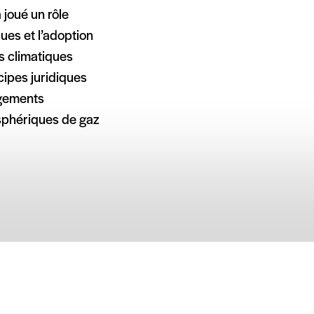
a joué un rôle
es et l’adoption
s climatiques
cipes juridiques
ngements
osphériques de gaz