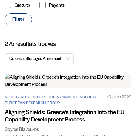
Gratuits
Payants
Type de contenu
Filtrer
Articles
275 résultats trouvés
Défense, Stratégie, Armement
Enlever "Défense, Stratégie, Armement
16 juillet 2026
NOTES / ARES GROUP - THE ARMAMENT INDUSTRY
EUROPEAN RESEARCH GROUP
Aligning Shields: Greece’s Integration Into the EU
Capability Development Process
Spyros Blavoukos