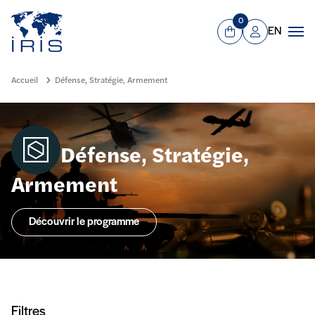
Panneau de gestion des cookies
Aller au contenu principal
0
EN
Panier
Mon compte
Men
Accueil
Défense, Stratégie, Armement
Défense, Stratégie,
Armement
Découvrir le programme
Filtres