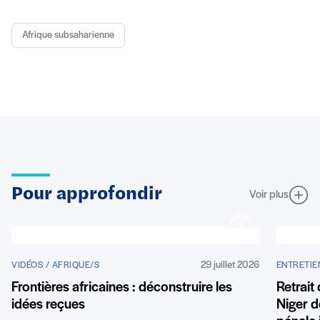
Afrique subsaharienne
Pour approfondir
Voir plus
29 juillet 2026
VIDÉOS / AFRIQUE/S
ENTRETIE
Frontières africaines : déconstruire les
Retrait
idées reçues
Niger de