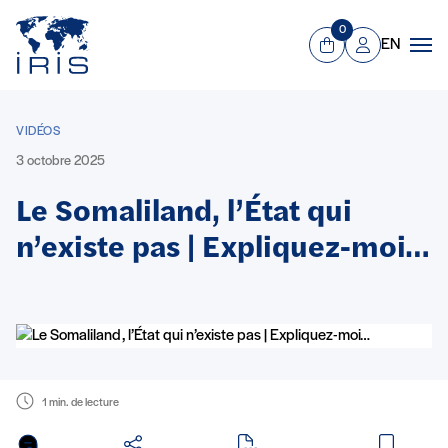
Panneau de gestion des cookies
Aller au contenu principal
0
EN
Panier
Mon compte
Men
VIDÉOS
3 octobre 2025
Le Somaliland, l’État qui
n’existe pas | Expliquez-moi…
1 min. de lecture
en PDF