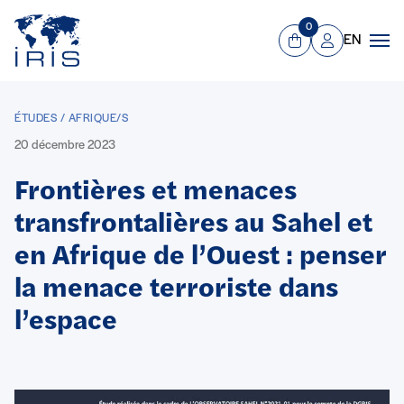
Panneau de gestion des cookies
Aller au contenu principal
0
EN
Panier
Mon compte
Men
ÉTUDES / AFRIQUE/S
20 décembre 2023
Frontières et menaces
transfrontalières au Sahel et
en Afrique de l’Ouest : penser
la menace terroriste dans
l’espace