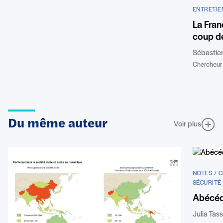
ENTRETIE
La Fran
coup de
Sébastie
Chercheur 
Du même auteur
Voir plus
NOTES / 
SÉCURITÉ
Abécéda
Julia Tas