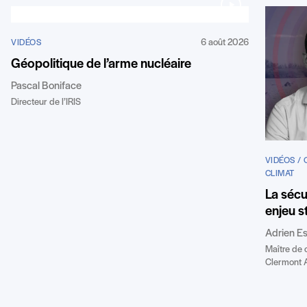
6 août 2026
VIDÉOS
Géopolitique de l’arme nucléaire
Pascal Boniface
Directeur de l’IRIS
VIDÉOS /
CLIMAT
La sécu
enjeu s
Adrien E
Maître de 
Clermont 