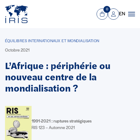
Panneau de gestion des cookies
Aller au contenu principal
0
EN
Panier
Mon compte
Men
ÉQUILIBRES INTERNATIONAUX ET MONDIALISATION
Octobre 2021
L’Afrique : périphérie ou
nouveau centre de la
mondialisation ?
1991-2021 : ruptures stratégiques
RIS 123 – Automne 2021