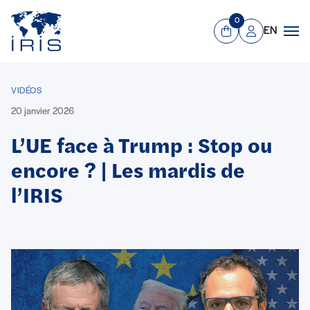
Panneau de gestion des cookies
Aller au contenu principal
0
EN
Panier
Mon compte
Men
VIDÉOS
20 janvier 2026
L’UE face à Trump : Stop ou
encore ? | Les mardis de
l’IRIS