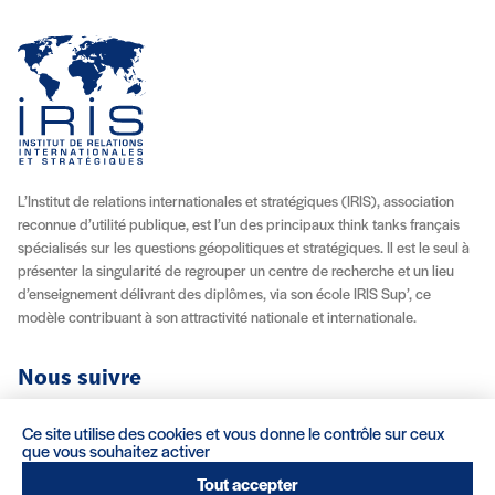
L’Institut de relations internationales et stratégiques (IRIS), association
reconnue d’utilité publique, est l’un des principaux think tanks français
spécialisés sur les questions géopolitiques et stratégiques. Il est le seul à
présenter la singularité de regrouper un centre de recherche et un lieu
d’enseignement délivrant des diplômes, via son école IRIS Sup’, ce
modèle contribuant à son attractivité nationale et internationale.
Nous suivre
Youtube
Instagram
Facebook
X (Twitter)
Linkedin
Flux RSS
Ce site utilise des cookies et vous donne le contrôle sur ceux
que vous souhaitez activer
À propos
Recrutement
Locations
Contact
Tout accepter